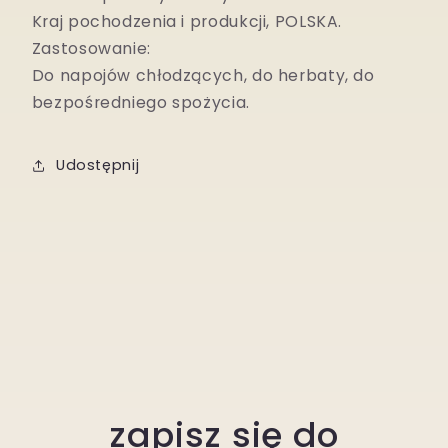
Kraj pochodzenia i produkcji, POLSKA.
Zastosowanie:
Do napojów ch
ł
odz
ą
cych, do herbaty, do
bezpo
ś
redniego spo
ż
ycia.
Udostępnij
zapisz się do