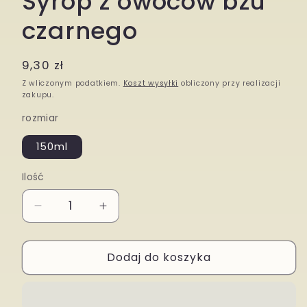
Syrop z owoców bzu
w
oknie
czarnego
modalnym
Cena
9,30 zł
regularna
Z wliczonym podatkiem.
Koszt wysyłki
obliczony przy realizacji
zakupu.
rozmiar
150ml
Ilość
Zmniejsz
Zwiększ
ilość
ilość
Dodaj do koszyka
dla
dla
Syrop
Syrop
z
z