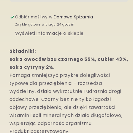
owoców
owoców
Odbiór możliwy w
Domowa Spiżarnia
bzu
bzu
Zwykle gotowe w ciągu 24 godzin
czarnego
czarnego
Wyświetl informacje o sklepie
Składniki:
sok z owoców bzu czarnego 55%, cukier 43%,
sok z cytryny 2%.
Pomaga zmniejszy
ć
przykre dolegliwo
ś
ci
typowe dla przezi
ę
bienia –
rozrzedza
wydzieliny, dzia
ł
a wykrztu
ś
nie i udra
ż
nia drogi
oddechowe. Czarny bez nie tylko
ł
agodzi
objawy przezi
ę
bienia, ale dzi
ę
ki zawarto
ś
ci
witamin i soli mineralnych dzia
ł
a d
ł
ugofalowo,
wspieraj
ą
c odporno
ść
organizmu.
Produkt pasteryzowany.