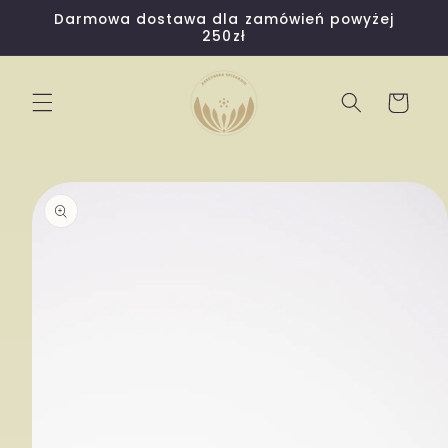
Przejdź
Darmowa dostawa dla zamówień powyżej
do
250zł
treści
Koszyk
Pomiń,
aby
przejść
do
informacji
o
produkcie