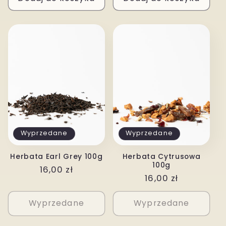
Wyprzedane
Wyprzedane
Herbata Earl Grey 100g
Herbata Cytrusowa
100g
Cena
16,00 zł
Cena
16,00 zł
regularna
regularna
Wyprzedane
Wyprzedane