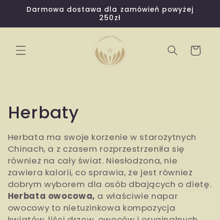
Przejdź
Darmowa dostawa dla zamówień powyżej
do
250zł
treści
Koszyk
K
Herbaty
o
Herbata ma swoje korzenie w starożytnych
l
Chinach, a z czasem rozprzestrzeniła się
również na cały świat.
Niesłodzona, nie
e
zawiera kalorii, co sprawia, że jest również
dobrym wyborem dla osób dbających o dietę.
k
Herbata owocowa,
a właściwie napar
owocowy to nietuzinkowa kompozycja
c
kwiatów, liści drzew, owoców i oryginalnych