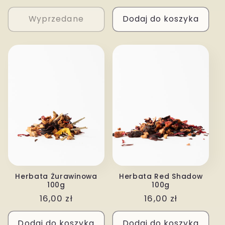
regularna
regularna
Wyprzedane
Dodaj do koszyka
Herbata Żurawinowa
Herbata Red Shadow
100g
100g
Cena
16,00 zł
Cena
16,00 zł
regularna
regularna
Dodaj do koszyka
Dodaj do koszyka