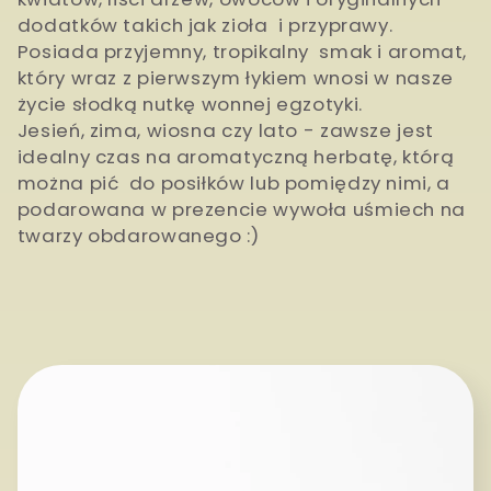
dodatków takich jak zioła i przyprawy.
j
Posiada przyjemny, tropikalny smak i aromat,
a
który wraz z pierwszym łykiem wnosi w nasze
życie słodką nutkę wonnej egzotyki.
:
Jesień, zima, wiosna czy lato - zawsze jest
idealny czas na aromatyczną herbatę, którą
można pić
do posiłków lub pomiędzy nimi, a
p
odarowana w prezencie wywoła uśmiech na
twarzy obdarowanego :)