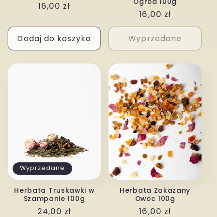
Ogród 100g
Cena
16,00 zł
Cena
16,00 zł
regularna
regularna
Dodaj do koszyka
Wyprzedane
Wyprzedane
Herbata Truskawki w
Herbata Zakazany
Szampanie 100g
Owoc 100g
Cena
24,00 zł
Cena
16,00 zł