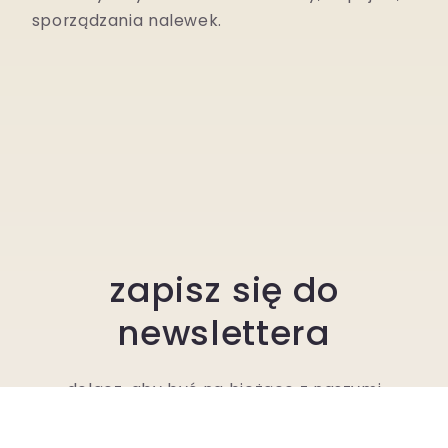
sporz
ą
dzania nalewek.
zapisz się do
newslettera
dołącz, aby być na bieżąco z naszymi
zniżkami i promocjami!