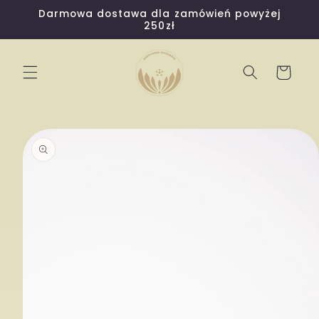
Przejdź
Darmowa dostawa dla zamówień powyżej
do
250zł
treści
Koszyk
Pomiń,
aby
przejść
do
informacji
o
produkcie