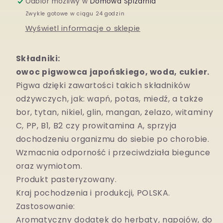
Odbiór możliwy w
Domowa Spiżarnia
Zwykle gotowe w ciągu 24 godzin
Wyświetl informacje o sklepie
Składniki:
owoc pigwowca japońskiego, woda, cukier.
Pigwa dzi
ę
ki zawarto
ś
ci takich sk
ł
adników
od
ż
ywczych, jak: wap
ń
, potas, mied
ź
, a tak
ż
e
bor, tytan, nikiel, glin, mangan,
ż
elazo, witaminy
C, PP, B1, B2 czy prowitamina A, sprzyja
dochodzeniu organizmu do siebie po chorobie.
Wzmacnia odporno
ść
i przeciwdzia
ł
a biegunce
oraz wymiotom.
Produkt pasteryzowany.
Kraj pochodzenia i produkcji, POLSKA.
Zastosowanie:
Aromatyczny dodatek do herbaty, napojów, do