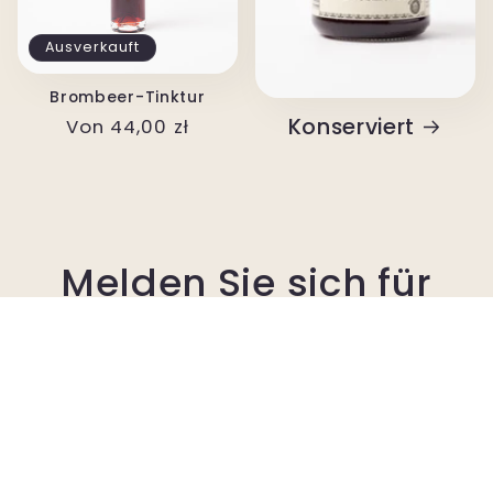
Ausverkauft
Brombeer-Tinktur
Konserviert
Normaler
Von 44,00 zł
Preis
Melden Sie sich für
den Newsletter an
Melden Sie sich an, um über unsere Rabatte
und Aktionen auf dem Laufenden zu
bleiben!