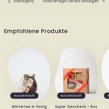
Udostępnij
Vollständige Details anzeigen
niedrigem
niedrigem
Zuckergehalt
Zuckergehalt
Empfohlene Produkte
Ausverkauft
Ausverkauft
Wintertee in Honig
Super Geschenk - Box