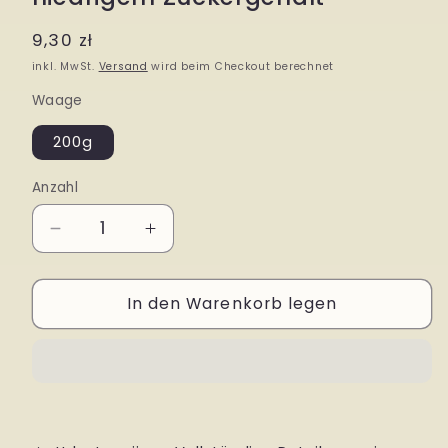
Normaler
9,30 zł
Preis
inkl. MwSt.
Versand
wird beim Checkout berechnet
Waage
200g
Anzahl
Verringere
Erhöhe
die
die
In den Warenkorb legen
Menge
Menge
für
für
Blaubeere
Blaubeere
Preiselbeere
Preiselbeere
mit
mit