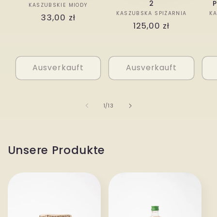
2
P
Anbieter:
KASZUBSKIE MIODY
Anbieter:
KASZUBSKA SPIŻARNIA
KA
Normaler
33,00 zł
Normaler
125,00 zł
Preis
Preis
Ausverkauft
Ausverkauft
von
1
/
13
Unsere Produkte